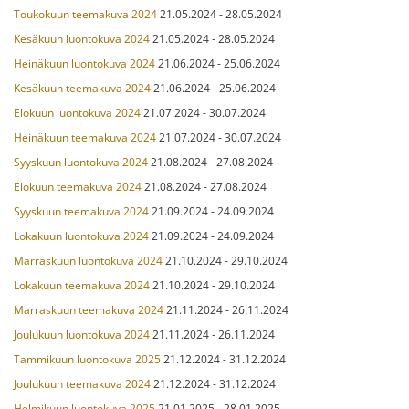
Toukokuun teemakuva 2024
21.05.2024 - 28.05.2024
Kesäkuun luontokuva 2024
21.05.2024 - 28.05.2024
Heinäkuun luontokuva 2024
21.06.2024 - 25.06.2024
Kesäkuun teemakuva 2024
21.06.2024 - 25.06.2024
Elokuun luontokuva 2024
21.07.2024 - 30.07.2024
Heinäkuun teemakuva 2024
21.07.2024 - 30.07.2024
Syyskuun luontokuva 2024
21.08.2024 - 27.08.2024
Elokuun teemakuva 2024
21.08.2024 - 27.08.2024
Syyskuun teemakuva 2024
21.09.2024 - 24.09.2024
Lokakuun luontokuva 2024
21.09.2024 - 24.09.2024
Marraskuun luontokuva 2024
21.10.2024 - 29.10.2024
Lokakuun teemakuva 2024
21.10.2024 - 29.10.2024
Marraskuun teemakuva 2024
21.11.2024 - 26.11.2024
Joulukuun luontokuva 2024
21.11.2024 - 26.11.2024
Tammikuun luontokuva 2025
21.12.2024 - 31.12.2024
Joulukuun teemakuva 2024
21.12.2024 - 31.12.2024
Helmikuun luontokuva 2025
21.01.2025 - 28.01.2025