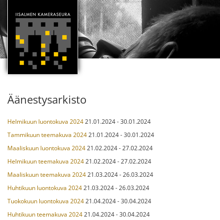
Äänestysarkisto
Helmikuun luontokuva 2024
21.01.2024 - 30.01.2024
Tammikuun teemakuva 2024
21.01.2024 - 30.01.2024
Maaliskuun luontokuva 2024
21.02.2024 - 27.02.2024
Helmikuun teemakuva 2024
21.02.2024 - 27.02.2024
Maaliskuun teemakuva 2024
21.03.2024 - 26.03.2024
Huhtikuun luontokuva 2024
21.03.2024 - 26.03.2024
Tuokokuun luontokuva 2024
21.04.2024 - 30.04.2024
Huhtikuun teemakuva 2024
21.04.2024 - 30.04.2024